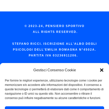
© 2023-24, PENSIERO SPORTIVO
ALL RIGHTS RESERVED.
STEFANO RICCI. ISCRIZIONE ALL'ALBO DEGLI
PSICOLOGI DELL'EMILIA ROMAGNA N°4502A.
PARTITA IVA 03236911206.
Gestisci Consenso Cookie
PRIVACY POLICY
Per fornire le migliori esperienze, utilizziamo tecnologie come i cookie per
COOKIE POLICY
memorizzare e/o accedere alle informazioni del dispositivo. Il consenso a
queste tecnologie ci permetterà di elaborare dati come il comportamento di
navigazione o ID unici su questo sito. Non acconsentire o ritirare il
Contatti
consenso può influire negativamente su alcune caratteristiche e funzioni.
STEFANORICCI@OUTLOOK.IT