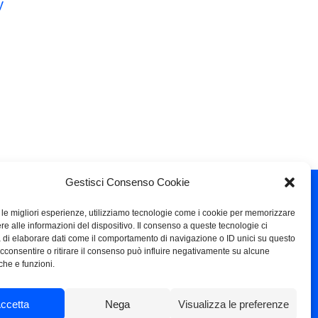
y
Gestisci Consenso Cookie
e le migliori esperienze, utilizziamo tecnologie come i cookie per memorizzare
Contatti
re alle informazioni del dispositivo. Il consenso a queste tecnologie ci
 di elaborare dati come il comportamento di navigazione o ID unici su questo
acconsentire o ritirare il consenso può influire negativamente su alcune
STEFANORICCI@OUTLOOK.IT
iche e funzioni.
TELEFONO: + 39 3398481851
ccetta
Nega
Visualizza le preferenze