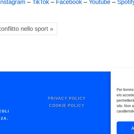
Instagram
–
TikTok
–
Facebook
–
Youtube
–
Spotif
 conflitto nello sport »
Per fornir
e/o accede
PRIVACY POLICY
permetterà
COOKIE POLICY
sito. Non 
EGLI
caratterist
02A.
A