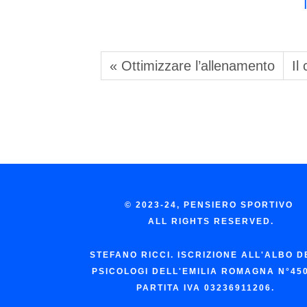
« Ottimizzare l’allenamento
Il
© 2023-24, PENSIERO SPORTIVO
ALL RIGHTS RESERVED.
STEFANO RICCI. ISCRIZIONE ALL'ALBO D
PSICOLOGI DELL'EMILIA ROMAGNA N°45
PARTITA IVA 03236911206.