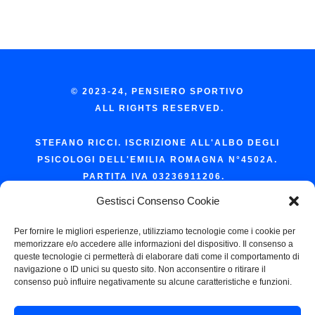
© 2023-24, PENSIERO SPORTIVO
ALL RIGHTS RESERVED.
STEFANO RICCI. ISCRIZIONE ALL'ALBO DEGLI
PSICOLOGI DELL'EMILIA ROMAGNA N°4502A.
PARTITA IVA 03236911206.
Gestisci Consenso Cookie
Per fornire le migliori esperienze, utilizziamo tecnologie come i cookie per
PRIVACY POLICY
memorizzare e/o accedere alle informazioni del dispositivo. Il consenso a
COOKIE POLICY
queste tecnologie ci permetterà di elaborare dati come il comportamento di
navigazione o ID unici su questo sito. Non acconsentire o ritirare il
consenso può influire negativamente su alcune caratteristiche e funzioni.
Contatti